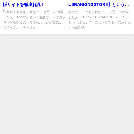
販サイトを徹底解説！
USRANKINGSTORE】という怪
しい偽通販サイトを徹底解説！
詐欺サイトかもしれない… と思って検索
詐欺サイトかもしれない… と思って検索
した人 『Loook』という通販サイトでカラ
した人 『TOKYO USRANKINGSTORE』
コンが超安く売ってるんだけど大丈夫か
という通販サイトにどうしても手に入れた
な？まさか、ルークっ...
い商品があ...