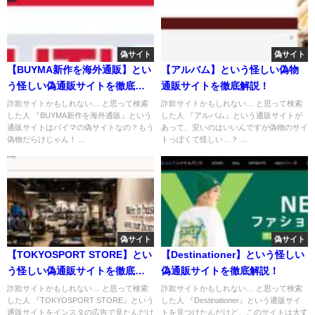
偽サイト
偽サイト
【BUYMA新作を海外通販】とい
【アルバム】という怪しい偽物
う怪しい偽通販サイトを徹底解
通販サイトを徹底解説！
説！
詐欺サイトかもしれない… と思って検索
詐欺サイトかもしれない… と思って検索
した人 『BUYMA新作を海外通販』という
した人 『アルバム』という通販サイトが
通販サイトはバイマの偽サイトなの？もう
あって、安いのはいいんですが偽物のサイ
偽物だらけじゃん！ ...
トっぽくて怪しい…？ ...
偽サイト
偽サイト
【TOKYOSPORT STORE】とい
【Destinationer】という怪しい
う怪しい偽通販サイトを徹底解
偽通販サイトを徹底解説！
説！
詐欺サイトかもしれない… と思って検索
詐欺サイトかもしれない… と思って検索
した人 『TOKYOSPORT STORE』という
した人 『Destinationer』という通販サイ
通販サイトをインスタの広告で見たんだけ
トを見つけたんだけど、このサイトは大丈