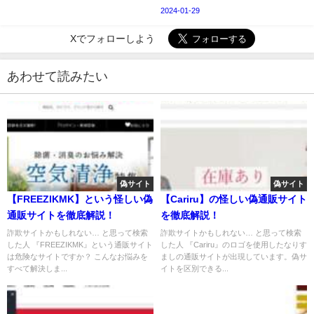
2024-01-29
Xでフォローしよう
あわせて読みたい
偽サイト
偽サイト
【FREEZIKMK】という怪しい偽
【Cariru】の怪しい偽通販サイト
通販サイトを徹底解説！
を徹底解説！
詐欺サイトかもしれない… と思って検索
詐欺サイトかもしれない… と思って検索
した人 『FREEZIKMK』という通販サイト
した人 『Cariru』のロゴを使用したなりす
は危険なサイトですか？ こんなお悩みを
ましの通販サイトが出現しています。偽サ
すべて解決しま...
イトを区別できる...