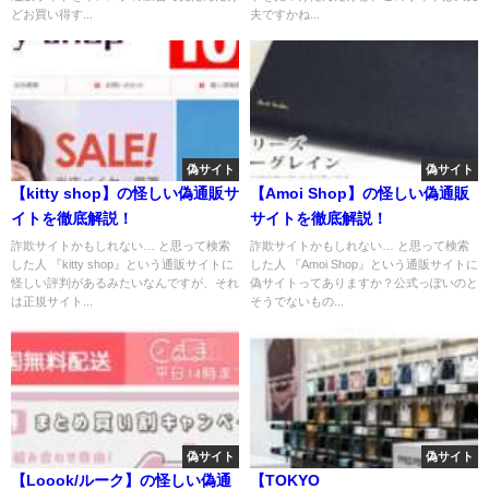
どお買い得す...
夫ですかね...
偽サイト
偽サイト
【kitty shop】の怪しい偽通販サ
【Amoi Shop】の怪しい偽通販
イトを徹底解説！
サイトを徹底解説！
詐欺サイトかもしれない… と思って検索
詐欺サイトかもしれない… と思って検索
した人 『kitty shop』という通販サイトに
した人 『Amoi Shop』という通販サイトに
怪しい評判があるみたいなんですが、それ
偽サイトってありますか？公式っぽいのと
は正規サイト...
そうでないもの...
偽サイト
偽サイト
【Loook/ルーク】の怪しい偽通
【TOKYO