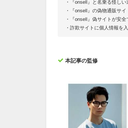
・『onsell』
と名乗る怪しい
・『onsell』の偽物通販サ
・『onsell』偽サイトが安
・詐欺サイトに個人情報を
本記事の監修