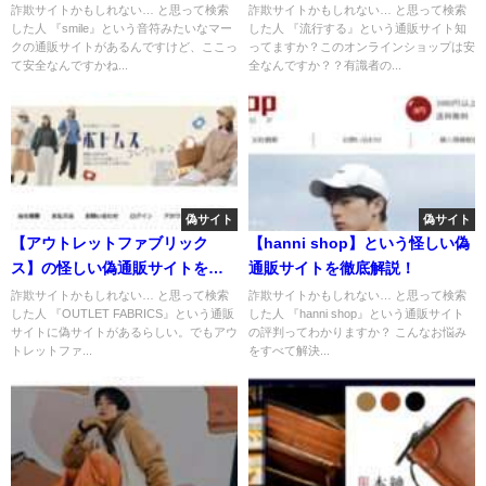
詐欺サイトかもしれない… と思って検索
詐欺サイトかもしれない… と思って検索
した人 『smile』という音符みたいなマー
した人 『流行する』という通販サイト知
クの通販サイトがあるんですけど、ここっ
ってますか？このオンラインショップは安
て安全なんですかね...
全なんですか？？有識者の...
偽サイト
偽サイト
【アウトレットファブリック
【hanni shop】という怪しい偽
ス】の怪しい偽通販サイトを徹
通販サイトを徹底解説！
底解説！
詐欺サイトかもしれない… と思って検索
詐欺サイトかもしれない… と思って検索
した人 『OUTLET FABRICS』という通販
した人 『hanni shop』という通販サイト
サイトに偽サイトがあるらしい。でもアウ
の評判ってわかりますか？ こんなお悩み
トレットファ...
をすべて解決...