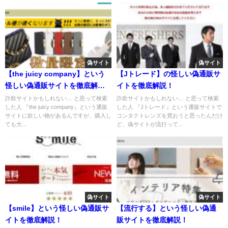
偽サイト
偽サイト
【the juicy company】という
【Jトレード】の怪しい偽通販サ
怪しい偽通販サイトを徹底解
イトを徹底解説！
説！
詐欺サイトかもしれない… と思って検索
詐欺サイトかもしれない… と思って検索
した人 『the juicy company』という通販
した人 『Jトレード』という通販サイトで
サイトに欲しい物があるんですが、購入し
コンタクトレンズを買おうと思ったんだけ
ても大...
ど、偽サイトが流行って...
偽サイト
偽サイト
【smile】という怪しい偽通販サ
【流行する】という怪しい偽通
イトを徹底解説！
販サイトを徹底解説！