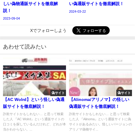
しい偽物通販サイトを徹底解
い偽通販サイトを徹底解説！
説！
2024-03-22
2023-09-04
Xでフォローしよう
あわせて読みたい
偽サイト
偽サイト
【AC Wolrd】という怪しい偽通
【Alinoma/アリノマ】の怪しい
販サイトを徹底解説！
偽通販サイトを徹底解説！
詐欺サイトかもしれない… と思って検索
詐欺サイトかもしれない… と思って検索
した人 『AC Wolrd』という通販サイトの
した人 『Alinoma』という通販サイトに偽
口コミを探しているんだけれど、どれが本
サイトがあるみたい。怪しいバージョンの
当かわからない。...
アリノマ偽物サイ...