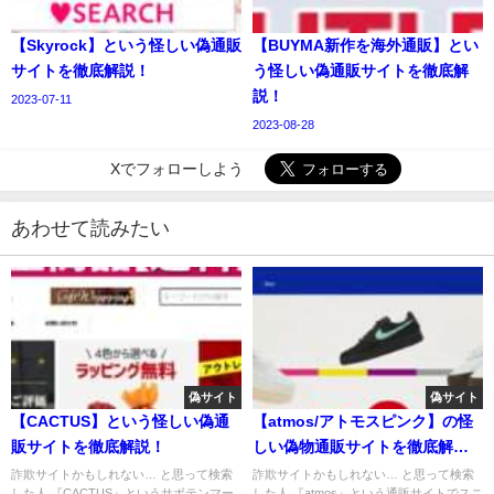
【Skyrock】という怪しい偽通販
【BUYMA新作を海外通販】とい
サイトを徹底解説！
う怪しい偽通販サイトを徹底解
説！
2023-07-11
2023-08-28
Xでフォローしよう
あわせて読みたい
偽サイト
偽サイト
【CACTUS】という怪しい偽通
【atmos/アトモスピンク】の怪
販サイトを徹底解説！
しい偽物通販サイトを徹底解
説！
詐欺サイトかもしれない… と思って検索
詐欺サイトかもしれない… と思って検索
した人 『CACTUS』というサボテンマー
した人 『atmos』という通販サイトでスニ