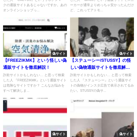
クの通販サイトあるじゃないですか。あの
ーカーが通常よりめっちゃ安かったんだけ
オンラインショップっ...
ど、これってアトモ...
偽サイト
偽サイト
【FREEZIKMK】という怪しい偽
【ステューシー/STUSSY】の怪
通販サイトを徹底解説！
しい偽物通販サイトを徹底解
説！
詐欺サイトかもしれない… と思って検索
詐欺サイトかもしれない… と思って検索
した人 『FREEZIKMK』という通販サイト
した人 『ステューシー』という通販サイ
は危険なサイトですか？ こんなお悩みを
トの偽物がインスタ広告で表示されてるみ
すべて解決しま...
たい。STUSSYの偽サ...
偽サイト
偽サイト