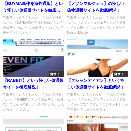
【BUYMA新作を海外通販】とい
【メゾンマルジェラ】の怪しい
う怪しい偽通販サイトを徹底解
偽物通販サイトを徹底解説！
説！
詐欺サイトかもしれない… と思って検索
詐欺サイトかもしれない… と思って検索
した人 『BUYMA新作を海外通販』という
した人 『メゾンマルジェラ』という通販
通販サイトはバイマの偽サイトなの？もう
サイトの偽サイトはあるんでしょうか？
偽物だらけじゃん！ ...
Maison Margie...
偽サイト
偽サイト
【RABBIT】という怪しい偽通販
【ダシャンディアン】という怪
サイトを徹底解説！
しい偽通販サイトを徹底解説！
詐欺サイトかもしれない… と思って検索
詐欺サイトかもしれない… と思って検索
した人 『RABBIT』という通販サイトの評
した人 『ダシャンディアン』という通販
判が気になってる。どれを信じたらいいん
サイトって安全ですか？このネットショッ
だろう…。 こん...
プで買ってしまったらもう...