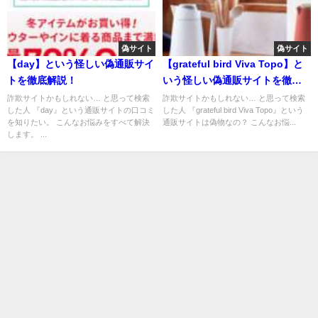
偽サイト
偽サイト
【day】という怪しい偽通販サイ
【grateful bird Viva Topo】と
トを徹底解説！
いう怪しい偽通販サイトを徹底
解説！
詐欺サイトかもしれない… と思って検索
詐欺サイトかもしれない… と思って検索
した人 『day』という通販サイトの口コミ
した人 『grateful bird Viva Topo』という
を知りたい。 こんなお悩みをすべて解決
通販サイトは偽物なの？ こんなお悩...
します。 ...