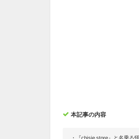
本記事の内容
・『chisie store』
と名乗る