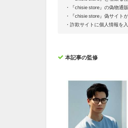
・『chisie store』の
・『chisie store』偽
・詐欺サイトに個人情報を
本記事の監修