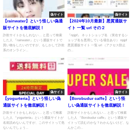
偽サイト
偽サイト
【rainwater】という怪しい偽通
【2024年10月最新】悪質通販サ
販サイトを徹底解説！
イト 一覧 url その２
詐欺サイトかもしれない… と思って検索
『npjpf』 ネットショップ名 （実在するシ
した人 『rainwater』という通販サイトで
ョップ名を悪用している場合あり） npjpf
買い物をしたいのですが、もしかして詐欺
悪質通販サイト 一覧 url （アクセス防止
系のオンライン...
の...
偽サイト
偽サイト
【yogurteria】という怪しい偽
【Borobudur caffe】という怪
通販サイトを徹底解説！
しい偽通販サイトを徹底解説！
詐欺サイトかもしれない… と思って検索
詐欺サイトかもしれない… と思って検索
した人 『yogurteria』という通販サイトが
した人 『Borobudur caffe』という通販サ
名前読めないんですが、このサイトって危
イトって読むのかな？わかんないけど、な
ないんでしょう...
んかこの...