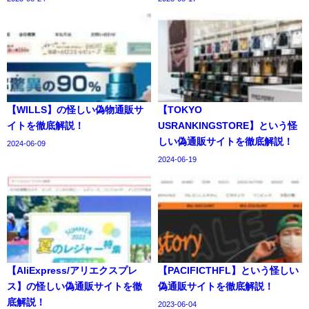
【WILLS】の怪しい偽物通販サ
【TOKYO
イトを徹底解説！
USRANKINGSTORE】という怪
しい偽通販サイトを徹底解説！
2024-06-09
2024-06-19
【AliExpress/アリエクスプレ
【PACIFICTHFL】という怪しい
ス】の怪しい偽通販サイトを徹
偽通販サイトを徹底解説！
底解説！
2023-06-04