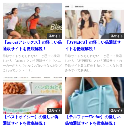
偽サイト
偽サイト
【asics/アシックス】の怪しい偽
【JYPER'S】の怪しい偽通販サ
通販サイトを徹底解説！
イトを徹底解説！
詐欺サイトかもしれない… と思って検索
詐欺サイトかもしれない… と思って検索
した人 『asics』という通販サイトでスニ
した人 『JYPER'S』という通販サイトの
ーカーがとんでもなくお買い得なんだけど
詐欺サイト版は存在するの？ こんなお悩
これってホント！？...
みをすべて解決し...
偽サイト
偽サイト
【ベストオイシー】の怪しい偽
【テルファー/Telfar】の怪しい
通販サイトを徹底解説！
偽物通販サイトを徹底解説！