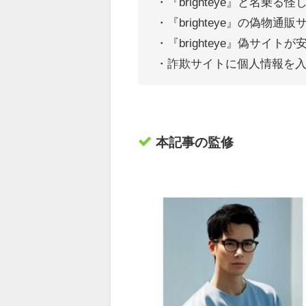
・『brighteye』
と名乗る怪
・『brighteye』の偽物
・『brighteye』偽サイ
・詐欺サイトに個人情報を
本記事の監修