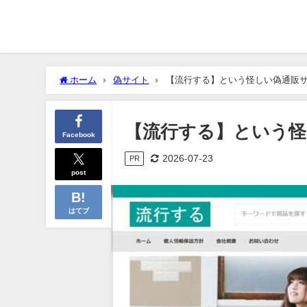
ホーム
偽サイト
【流行する】という怪しい偽通販
【流行する】という怪
Facebook
2026-07-23
PR
post
はてブ