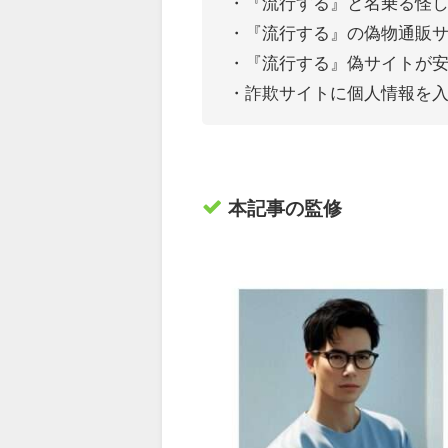
・『流行する』
と名乗る怪
・『流行する』の偽物通販
・『流行する』偽サイトが
・詐欺サイトに個人情報を
本記事の監修